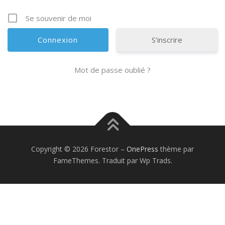
Se souvenir de moi
S’inscrire
Mot de passe oublié ?
Copyright © 2026 Forestor
–
OnePress
thème par
FameThemes. Traduit par Wp Trads.