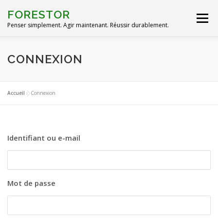
Aller
FORESTOR
au
Menu
contenu
Penser simplement. Agir maintenant. Réussir durablement.
ACCUEIL
NOS ACTIONS
LA CHARTE
CONNEXION
DEVENEZ PARTENAIRE !
NOS PUBLICATIONS
Accueil
»
Connexion
PRESSE
BIBLIO
CONTACT
Identifiant ou e-mail
Mot de passe